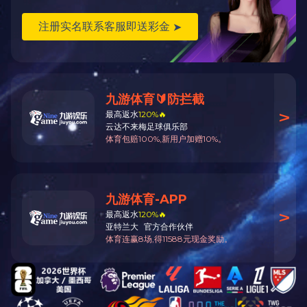
鄂尔多斯200万吨/年气化渣综合
呼和浩特市利佰佳国际10万平米
冷）电气化改造示范项目
|
政府机关
行业相关链接
ICP备案：
蒙ICP备18003771号-1
版权所有：内蒙古环保投资集团有限公司
地址：内蒙古呼和浩特市新城区海拉尔东街7-1号环投集团