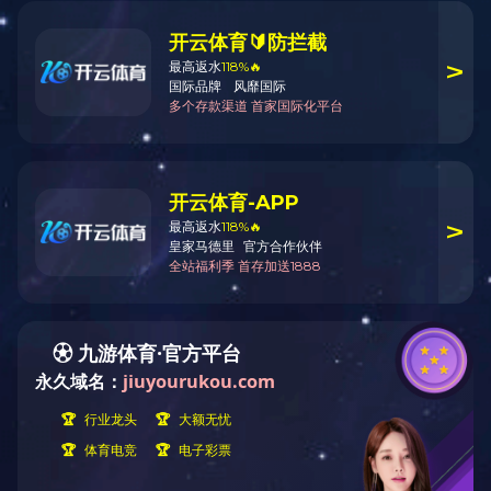
|
政府机关
行业相关链接
ICP备案：
蒙ICP备18003771号-1
版权所有：内蒙古环保投资集团有限公司
地址：内蒙古呼和浩特市新城区海拉尔东街7-1号环投集团
|
Huatihui官方网站
|
乐动在线官网
|
米兰app官方端入口
|
九游登陆入口
|